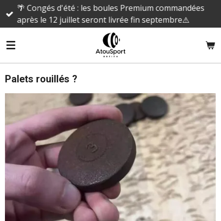
🌴 Congés d'été : les boules Premium commandées
Passer
après le 12 juillet seront livrée fin septembre⚠️
au
contenu
principal
Palets rouillés ?