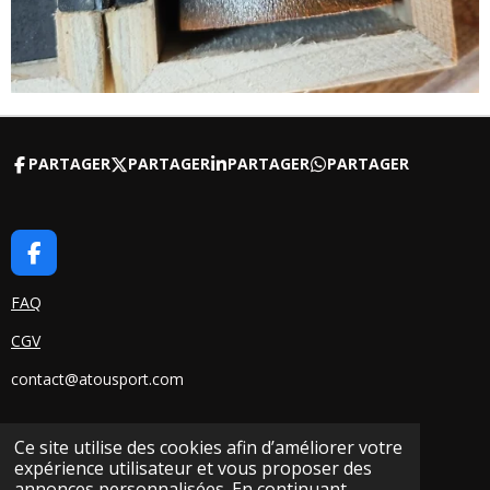
PARTAGER
PARTAGER
PARTAGER
PARTAGER
F
A
C
FAQ
E
CGV
B
O
contact@atousport.com
O
K
Ce site utilise des cookies afin d’améliorer votre
Contact
expérience utilisateur et vous proposer des
Association / Club / Professionnel
annonces personnalisées. En continuant