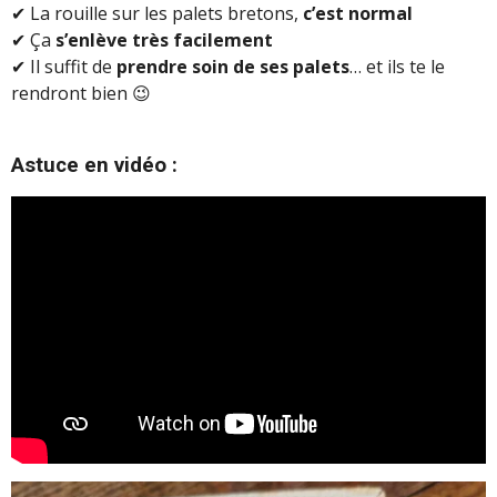
✔ La rouille sur les palets bretons,
c’est normal
✔ Ça
s’enlève très facilement
✔ Il suffit de
prendre soin de ses palets
… et ils te le
rendront bien 😉
Astuce en vidéo :