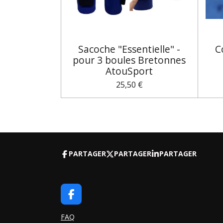
Sacoche "Essentielle" -
C
pour 3 boules Bretonnes
AtouSport
25,50 €
PARTAGER
PARTAGER
PARTAGER
F
A
C
FAQ