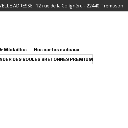
ELLE ADRESSE : 12 rue de la Colignère - 22440 Trémuson
& Médailles
Nos cartes cadeaux
DER DES BOULES BRETONNES PREMIUM