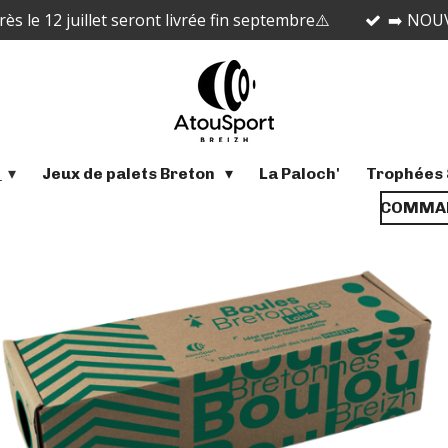
 le 12 juillet seront livrée fin septembre⚠️
➡️ NOUV
s
Jeux de palets Breton
La Paloch'
Trophées 
COMMAN