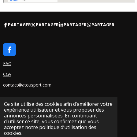
PARTAGER
PARTAGER
PARTAGER
PARTAGER
F
A
C
FAQ
E
CGV
B
O
contact@atousport.com
O
K
Ce site utilise des cookies afin d’améliorer votre
Contact
expérience utilisateur et vous proposer des
Association / Club / Professionnel
annonces personnalisées. En continuant
d'utiliser ce site, vous confirmez que vous
acceptez notre politique d’utilisation des
cookies.