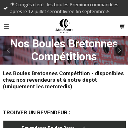
🌴 Congés d'été : les boules Premium commandées
Passer
après le 12 juillet seront livrée fin septembre⚠️
au
contenu
principal
Nos Boules Bretonnes
Compétitions
Les Boules Bretonnes Compétition - disponibles
chez nos revendeurs et à notre dépôt
(uniquement les mercredis)
TROUVER UN REVENDEUR :