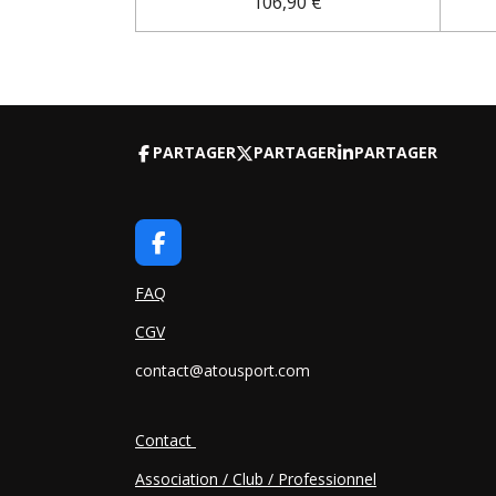
106,90 €
PARTAGER
PARTAGER
PARTAGER
F
A
C
FAQ
E
CGV
B
O
contact@atousport.com
O
K
Contact
Association / Club / Professionnel