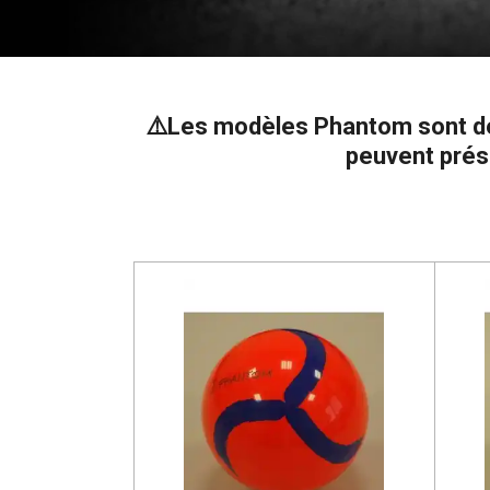
⚠️
Les modèles Phantom sont dé
peuvent prés