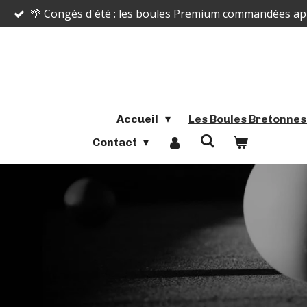
🌴 Congés d'été : les boules Premium commandées après
Passer
au
contenu
principal
Accueil
Les Boules Bretonne
Contact