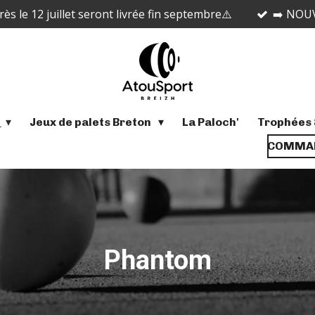
 le 12 juillet seront livrée fin septembre⚠️
➡️ NOUV
s
Jeux de palets Breton
La Paloch'
Trophées 
COMMAN
Phantom