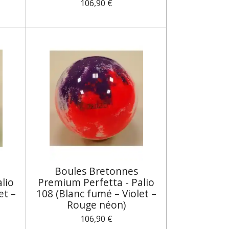
106,90 €
Boules Bretonnes
lio
Premium Perfetta - Palio
et –
108 (Blanc fumé – Violet –
Rouge néon)
106,90 €