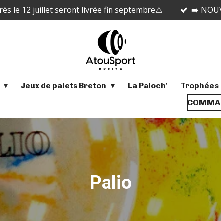
 le 12 juillet seront livrée fin septembre⚠️
➡️ NOUV
s
Jeux de palets Breton
La Paloch'
Trophées 
COMMAN
Palio