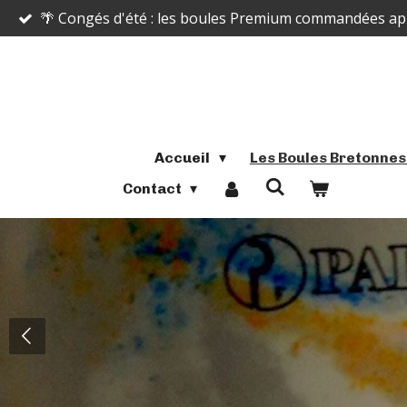
🌴 Congés d'été : les boules Premium commandées après
Passer
au
contenu
principal
Accueil
Les Boules Bretonne
Contact