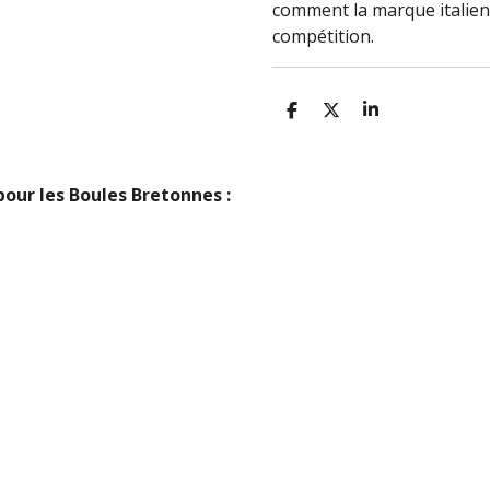
comment la marque italienn
compétition.
P
P
P
A
A
A
R
R
R
T
T
T
A
A
A
 pour les Boules Bretonnes :
G
G
G
E
E
E
R
R
R