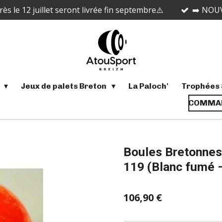
 le 12 juillet seront livrée fin septembre⚠️
➡️ NOUV
s
Jeux de palets Breton
La Paloch'
Trophées 
COMMAN
Boules Bretonnes
119 (Blanc fumé –
106,90 €