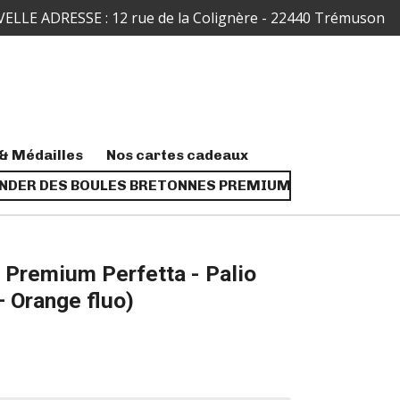
ELLE ADRESSE : 12 rue de la Colignère - 22440 Trémuson
& Médailles
Nos cartes cadeaux
DER DES BOULES BRETONNES PREMIUM
 Premium Perfetta - Palio
 Orange fluo)