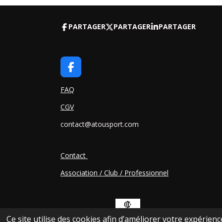
PARTAGER
PARTAGER
PARTAGER
F
A
C
FAQ
E
CGV
B
O
contact@atousport.com
O
K
Contact
Association / Club / Professionnel
Ce site utilise des cookies afin d’améliorer votre expérien