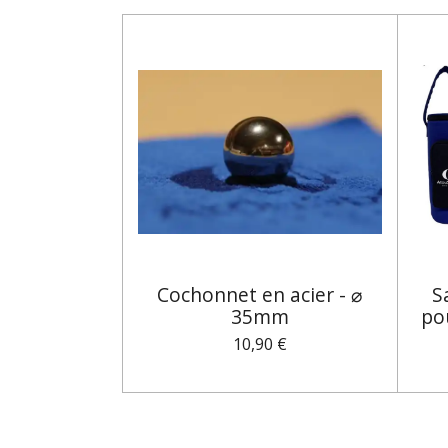
Cochonnet en acier - ⌀
S
35mm
po
10,90 €