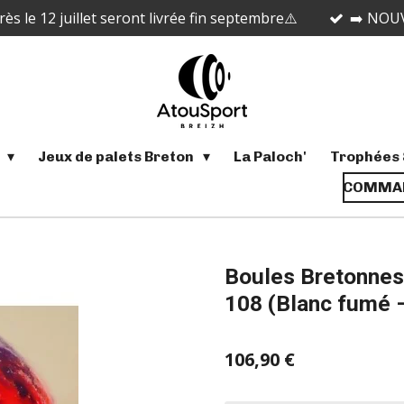
 le 12 juillet seront livrée fin septembre⚠️
➡️ NOUV
s
Jeux de palets Breton
La Paloch'
Trophées 
COMMAN
Boules Bretonnes
108 (Blanc fumé 
106,90 €