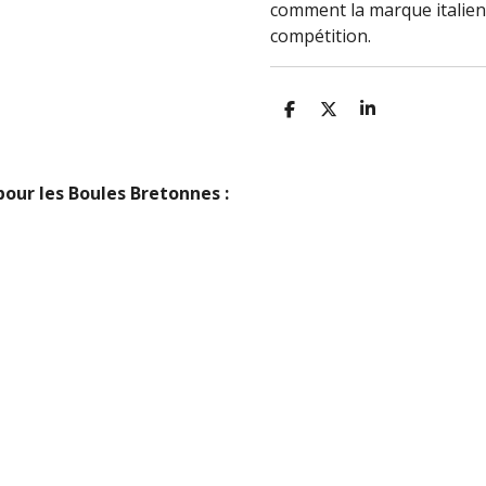
comment la marque italienn
compétition.
P
P
P
A
A
A
R
R
R
T
T
T
A
A
A
 pour les Boules Bretonnes :
G
G
G
E
E
E
R
R
R