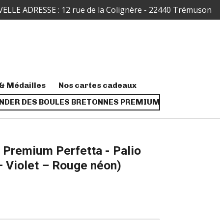
ELLE ADRESSE : 12 rue de la Colignère - 22440 Trémuson
& Médailles
Nos cartes cadeaux
DER DES BOULES BRETONNES PREMIUM
 Premium Perfetta - Palio
– Violet – Rouge néon)