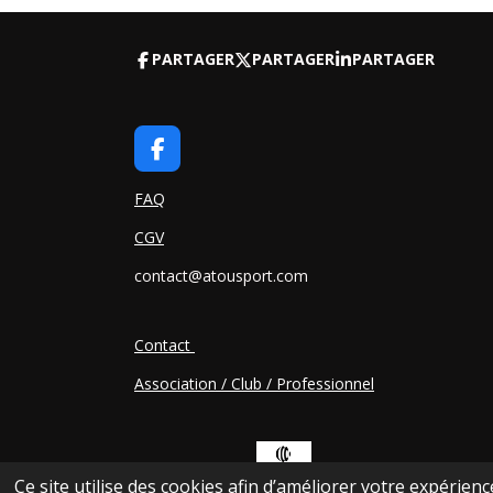
PARTAGER
PARTAGER
PARTAGER
F
A
C
FAQ
E
CGV
B
O
contact@atousport.com
O
K
Contact
Association / Club / Professionnel
Ce site utilise des cookies afin d’améliorer votre expérien