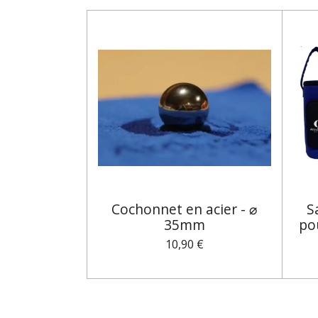
Cochonnet en acier - ⌀
S
35mm
po
10,90 €