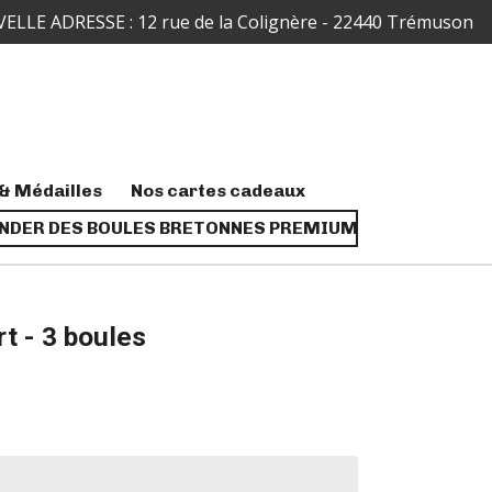
ELLE ADRESSE : 12 rue de la Colignère - 22440 Trémuson
& Médailles
Nos cartes cadeaux
DER DES BOULES BRETONNES PREMIUM
t - 3 boules