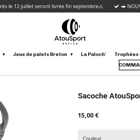
 le 12 juillet seront livrée fin septembre⚠️
➡️ NOUV
s
Jeux de palets Breton
La Paloch'
Trophées 
COMMAN
Sacoche AtouSpor
15,00 €
Couleur