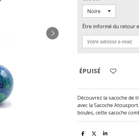
Être informé du retour 
ÉPUISÉ
Découvrez la sacoche de t
avec la Sacoche Atousport.
boules, cette sacoche combi
P
P
P