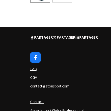
PARTAGER
PARTAGER
PARTAGER
F
A
C
FAQ
E
CGV
B
O
contact@atousport.com
O
K
Contact
Association / Club / Professionnel