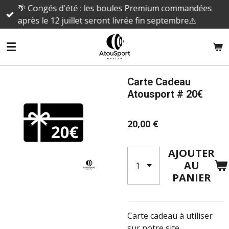
🌴 Congés d'été : les boules Premium commandées
Passer
après le 12 juillet seront livrée fin septembre⚠️
au
contenu
principal
Carte Cadeau
Atousport # 20€
20,00 €
AJOUTER
AU
PANIER
Carte cadeau à utiliser
sur notre site.