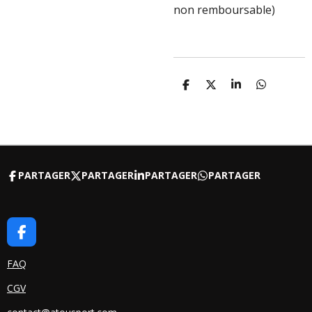
non remboursable)
P
P
P
P
A
A
A
A
R
R
R
R
T
T
T
T
A
A
A
A
G
G
G
G
E
E
E
E
R
R
R
R
PARTAGER
PARTAGER
PARTAGER
PARTAGER
F
A
C
FAQ
E
CGV
B
O