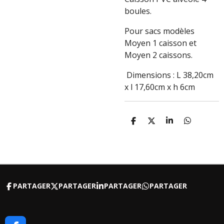
boules.
Pour sacs modèles
Moyen 1 caisson et
Moyen 2 caissons.
Dimensions : L 38,20cm
x l 17,60cm x h 6cm
P
P
P
P
A
A
A
A
R
R
R
R
T
T
T
T
A
A
A
A
G
G
G
G
E
E
E
E
R
R
R
R
PARTAGER
PARTAGER
PARTAGER
PARTAGER