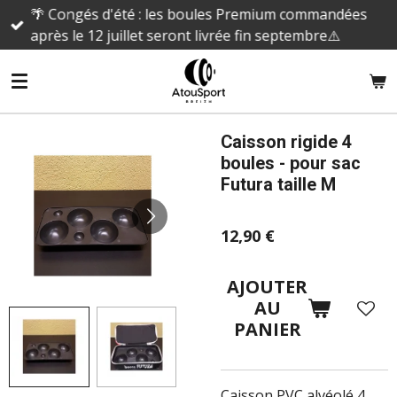
🌴 Congés d'été : les boules Premium commandées
Passer
après le 12 juillet seront livrée fin septembre⚠️
au
contenu
principal
Caisson rigide 4
boules - pour sac
Futura taille M
12,90 €
AJOUTER
AU
PANIER
Caisson PVC alvéolé 4