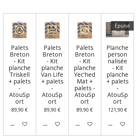
R
R
R
R
T
T
T
T
A
A
A
A
G
G
G
G
E
E
E
E
Épuisé
R
R
R
R
Palets
Palets
Palets
Planche
Breton
Breton
Breton
person
- Kit
- Kit
- Kit
nalisée
planche
planche
planche
- Kit
Triskell
Van Life
Yec'hed
planche
+ palets
+ palets
Mat +
+ palets
-
-
palets -
-
AtouSp
AtouSp
AtouSp
AtouSp
ort
ort
ort
ort
89,90 €
89,90 €
89,90 €
121,90 €
AJOUTER AU PANIER
AJOUTER AU PANIER
AJOUTER AU PANIER
M'AVERTIR 