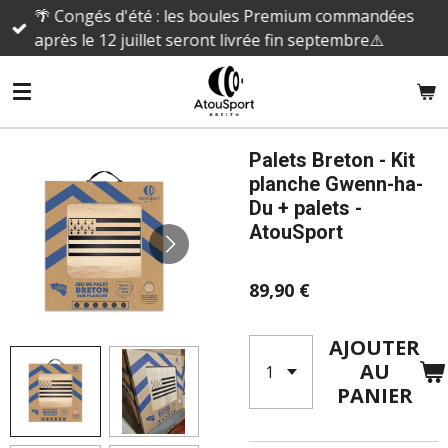
🌴 Congés d'été : les boules Premium commandées
Passer
après le 12 juillet seront livrée fin septembre⚠️
au
contenu
principal
Palets Breton - Kit
planche Gwenn-ha-
Du + palets -
AtouSport
89,90 €
AJOUTER
AU
PANIER