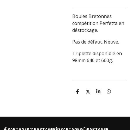
Boules Bretonnes
compétition Perfetta en
déstockage.
Pas de défaut. Neuve.
Triplette disponible en
98mm 640 et 660g.
P
P
P
P
A
A
A
A
R
R
R
R
T
T
T
T
A
A
A
A
G
G
G
G
E
E
E
E
R
R
R
R
PARTAGER
PARTAGER
PARTAGER
PARTAGER