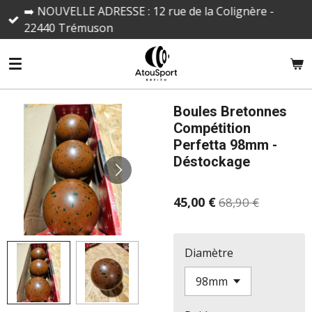
➡️ NOUVELLE ADRESSE : 12 rue de la Colignère -
Passer
22440 Trémuson
au
contenu
principal
Boules Bretonnes
Compétition
Perfetta 98mm -
Déstockage
45,00 €
68,90 €
Diamètre