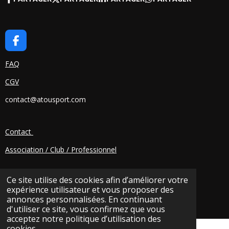
F
A
C
FAQ
E
CGV
B
O
contact@atousport.com
O
K
Contact
Association / Club / Professionnel
Ce site utilise des cookies afin d’améliorer votre
expérience utilisateur et vous proposer des
annonces personnalisées. En continuant
© 2025 AtouSport Breizh
d'utiliser ce site, vous confirmez que vous
acceptez notre politique d’utilisation des
cookies.