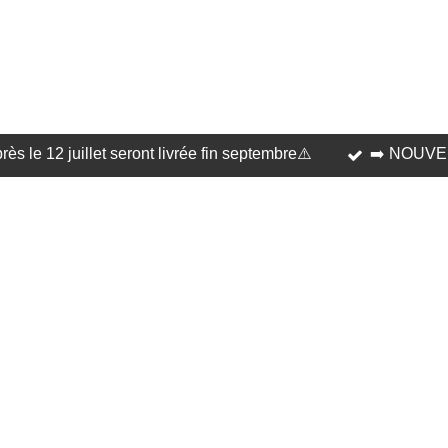
 le 12 juillet seront livrée fin septembre⚠️
➡️ NOUVEL