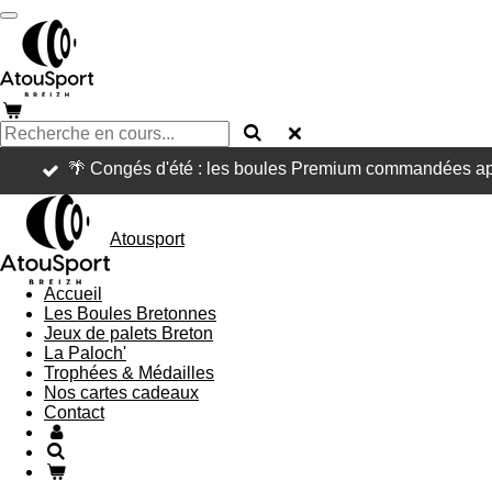
Passer
au
contenu
principal
🌴 Congés d'été : les boules Premium commandées après
Atousport
Accueil
Les Boules Bretonnes
Jeux de palets Breton
La Paloch'
Trophées & Médailles
Nos cartes cadeaux
Contact