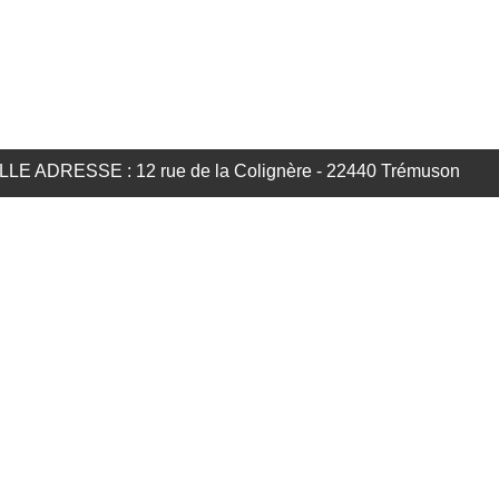
LE ADRESSE : 12 rue de la Colignère - 22440 Trémuson