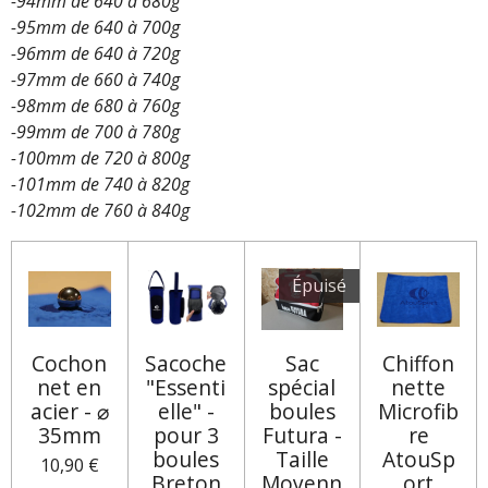
-94mm de 640 à 680g
-95mm de 640 à 700g
-96mm de 640 à 720g
-97mm de 660 à 740g
-98mm de 680 à 760g
-99mm de 700 à 780g
-100mm de 720 à 800g
-101mm de 740 à 820g
-102mm de 760 à 840g
Épuisé
Cochon
Sacoche
Sac
Chiffon
net en
"Essenti
spécial
nette
acier - ⌀
elle" -
boules
Microfib
35mm
pour 3
Futura -
re
boules
Taille
AtouSp
10,90 €
Breton
Moyenn
ort