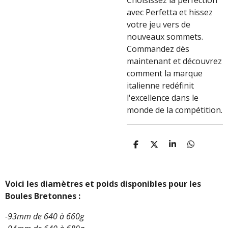
Choisissez la perfection
avec Perfetta et hissez
votre jeu vers de
nouveaux sommets.
Commandez dès
maintenant et découvrez
comment la marque
italienne redéfinit
l'excellence dans le
monde de la compétition.
P
P
P
P
A
A
A
A
R
R
R
R
T
T
T
T
A
A
A
A
Voici les diamètres et poids disponibles pour les
G
G
G
G
Boules Bretonnes :
E
E
E
E
R
R
R
R
-93mm de 640 à 660g