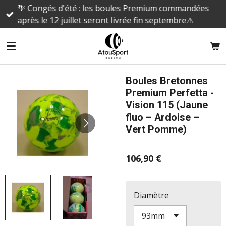
🌴 Congés d'été : les boules Premium commandées
Passer
après le 12 juillet seront livrée fin septembre⚠️
au
contenu
principal
Boules Bretonnes
Premium Perfetta -
Vision 115 (Jaune
fluo – Ardoise –
Vert Pomme)
106,90 €
Diamètre