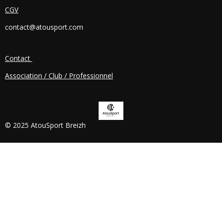
E
CGV
B
O
contact@atousport.com
O
K
Contact
Association / Club / Professionnel
© 2025 AtouSport Breizh