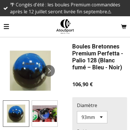
🌴 Congés d'été : les boules Premium commandées
Passer
après le 12 juillet seront livrée fin septembre⚠️
au
contenu
principal
Boules Bretonnes
Premium Perfetta -
Palio 128 (Blanc
fumé – Bleu - Noir)
106,90 €
Diamètre