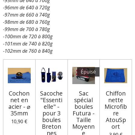
-95mm de 640 à 700g
-96mm de 640 à 720g
-97mm de 660 à 740g
-98mm de 680 à 760g
-99mm de 700 à 780g
-100mm de 720 à 800g
-101mm de 740 à 820g
-102mm de 760 à 840g
Épuisé
Cochon
Sacoche
Sac
Chiffon
net en
"Essenti
spécial
nette
acier - ⌀
elle" -
boules
Microfib
35mm
pour 3
Futura -
re
boules
Taille
AtouSp
10,90 €
Breton
Moyenn
ort
nes
e
3,90 €