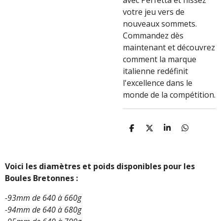
avec Perfetta et hissez
votre jeu vers de
nouveaux sommets.
Commandez dès
maintenant et découvrez
comment la marque
italienne redéfinit
l'excellence dans le
monde de la compétition.
P
P
P
P
A
A
A
A
R
R
R
R
T
T
T
T
A
A
A
A
Voici les diamètres et poids disponibles pour les
G
G
G
G
Boules Bretonnes :
E
E
E
E
R
R
R
R
-93mm de 640 à 660g
-94mm de 640 à 680g