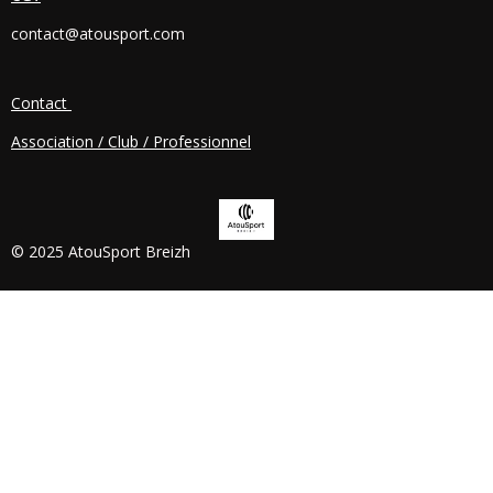
O
contact@atousport.com
O
K
Contact
Association / Club / Professionnel
© 2025 AtouSport Breizh