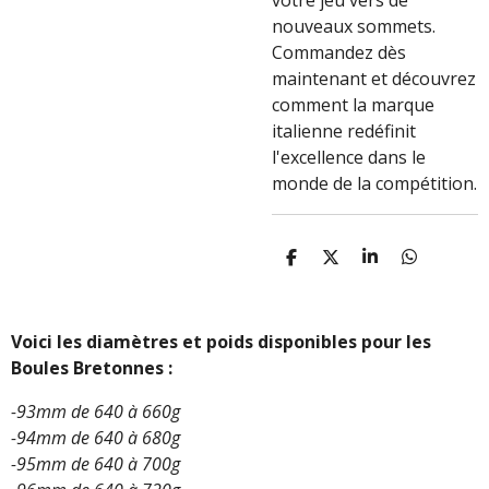
votre jeu vers de
nouveaux sommets.
Commandez dès
maintenant et découvrez
comment la marque
italienne redéfinit
l'excellence dans le
monde de la compétition.
P
P
P
P
A
A
A
A
R
R
R
R
T
T
T
T
A
A
A
A
Voici les diamètres et poids disponibles pour les
G
G
G
G
Boules Bretonnes :
E
E
E
E
R
R
R
R
-93mm de 640 à 660g
-94mm de 640 à 680g
-95mm de 640 à 700g