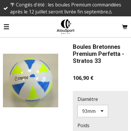
🌴 Congés d'été : les boules Premium commandées
Passer
après le 12 juillet seront livrée fin septembre⚠️
au
contenu
principal
Boules Bretonnes
Premium Perfetta -
Stratos 33
106,90 €
Diamètre
Poids