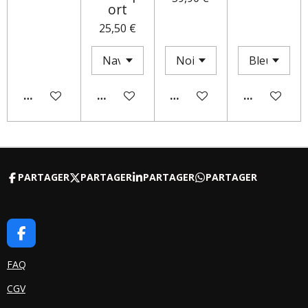
ort
25,50 €
AJOUTER AU PANIER
AJOUTER AU PANIER
M'AVERTIR SI DISPONIBLE
AJOUTER AU
PARTAGER
PARTAGER
PARTAGER
PARTAGER
F
A
C
FAQ
E
CGV
B
O