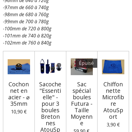
-96mm de 640 à 720g
-97mm de 660 à 740g
-98mm de 680 à 760g
-99mm de 700 à 780g
-100mm de 720 à 800g
-101mm de 740 à 820g
-102mm de 760 à 840g
Épuisé
Cochon
Sacoche
Sac
Chiffon
net en
"Essenti
spécial
nette
acier - ⌀
elle" -
boules
Microfib
35mm
pour 3
Futura -
re
boules
Taille
AtouSp
10,90 €
Breton
Moyenn
ort
nes
e
3,90 €
AtouSp
59,90 €