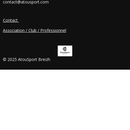
contact@atousport.com
O
K
Contact
Association / Club / Professionnel
© 2025 AtouSport Breizh