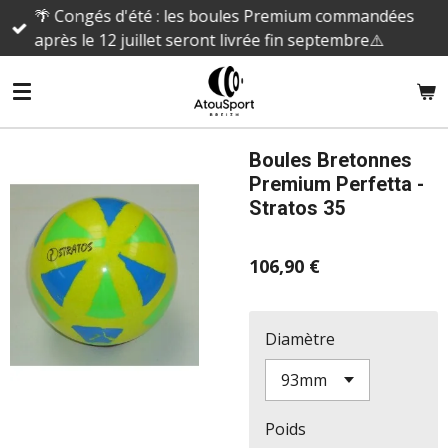
🌴 Congés d'été : les boules Premium commandées
Passer
après le 12 juillet seront livrée fin septembre⚠️
au
contenu
principal
Boules Bretonnes
Premium Perfetta -
Stratos 35
106,90 €
Diamètre
Poids