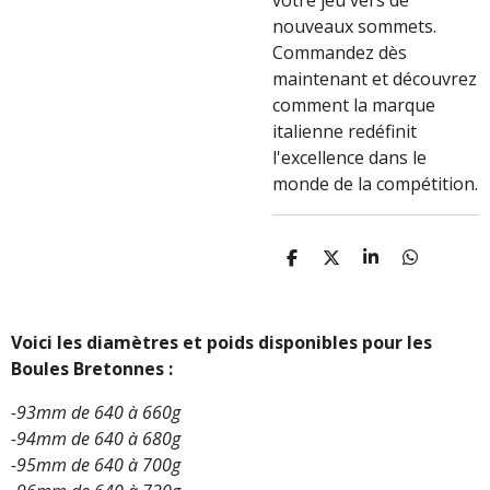
votre jeu vers de
nouveaux sommets.
Commandez dès
maintenant et découvrez
comment la marque
italienne redéfinit
l'excellence dans le
monde de la compétition.
P
P
P
P
A
A
A
A
R
R
R
R
T
T
T
T
A
A
A
A
Voici les diamètres et poids disponibles pour les
G
G
G
G
Boules Bretonnes :
E
E
E
E
R
R
R
R
-93mm de 640 à 660g
-94mm de 640 à 680g
-95mm de 640 à 700g