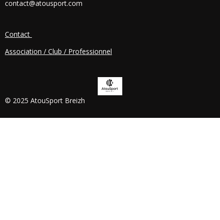
contact@atousport.com
O
K
Contact
Association / Club / Professionnel
© 2025 AtouSport Breizh