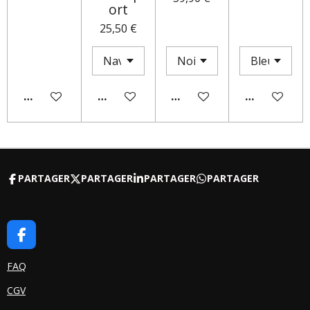
ort
25,50 €
AJOUTER AU PANIER
AJOUTER AU PANIER
M'AVERTIR SI DISPONIBLE
AJOUTER AU
PARTAGER
PARTAGER
PARTAGER
PARTAGER
F
A
C
FAQ
E
CGV
B
O