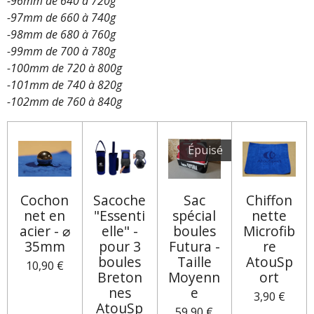
-96mm de 640 à 720g
-97mm de 660 à 740g
-98mm de 680 à 760g
-99mm de 700 à 780g
-100mm de 720 à 800g
-101mm de 740 à 820g
-102mm de 760 à 840g
Épuisé
Cochon
Sacoche
Sac
Chiffon
net en
"Essenti
spécial
nette
acier - ⌀
elle" -
boules
Microfib
35mm
pour 3
Futura -
re
boules
Taille
AtouSp
10,90 €
Breton
Moyenn
ort
nes
e
3,90 €
AtouSp
59,90 €