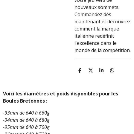
votre jeu vers de
nouveaux sommets.
Commandez dès
maintenant et découvrez
comment la marque
italienne redéfinit
l'excellence dans le
monde de la compétition.
P
P
P
P
A
A
A
A
R
R
R
R
T
T
T
T
A
A
A
A
Voici les diamètres et poids disponibles pour les
G
G
G
G
Boules Bretonnes :
E
E
E
E
R
R
R
R
-93mm de 640 à 660g
-94mm de 640 à 680g
-95mm de 640 à 700g