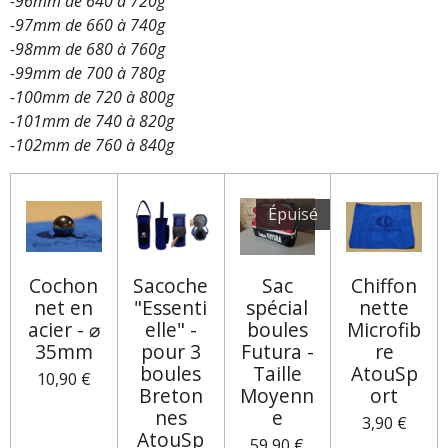
-96mm de 640 à 720g
-97mm de 660 à 740g
-98mm de 680 à 760g
-99mm de 700 à 780g
-100mm de 720 à 800g
-101mm de 740 à 820g
-102mm de 760 à 840g
Épuisé
Cochon
Sacoche
Sac
Chiffon
net en
"Essenti
spécial
nette
acier - ⌀
elle" -
boules
Microfib
35mm
pour 3
Futura -
re
boules
Taille
AtouSp
10,90 €
Breton
Moyenn
ort
nes
e
3,90 €
AtouSp
59,90 €