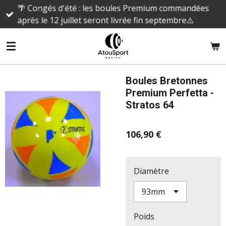
🌴 Congés d'été : les boules Premium commandées
Passer
après le 12 juillet seront livrée fin septembre⚠️
au
contenu
principal
Boules Bretonnes
Premium Perfetta -
Stratos 64
106,90 €
Diamètre
Poids