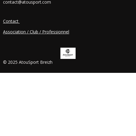
contact@atousport.com
O
K
Contact
Association / Club / Professionnel
© 2025 AtouSport Breizh