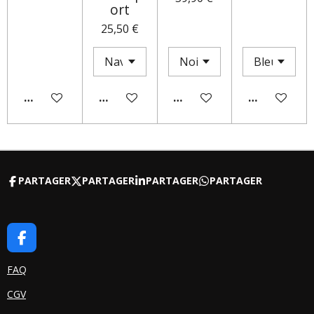
ort
25,50 €
AJOUTER AU PANIER
AJOUTER AU PANIER
M'AVERTIR SI DISPONIBLE
AJOUTER AU
PARTAGER
PARTAGER
PARTAGER
PARTAGER
F
A
C
FAQ
E
CGV
B
O