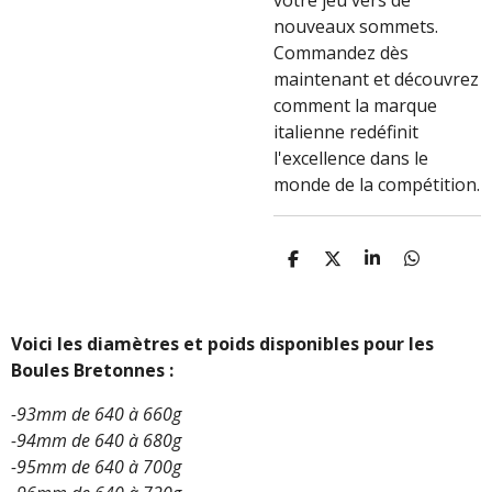
votre jeu vers de
nouveaux sommets.
Commandez dès
maintenant et découvrez
comment la marque
italienne redéfinit
l'excellence dans le
monde de la compétition.
P
P
P
P
A
A
A
A
R
R
R
R
T
T
T
T
A
A
A
A
Voici les diamètres et poids disponibles pour les
G
G
G
G
Boules Bretonnes :
E
E
E
E
R
R
R
R
-93mm de 640 à 660g
-94mm de 640 à 680g
-95mm de 640 à 700g