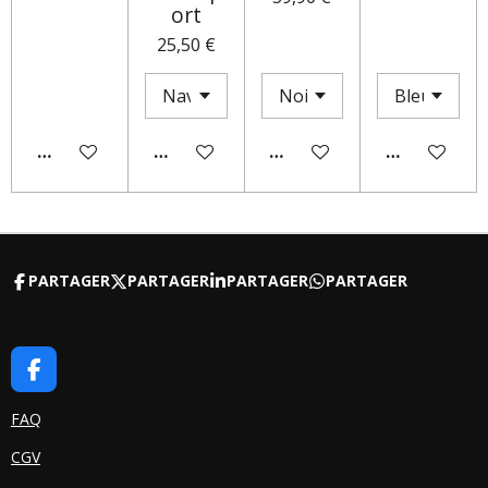
ort
25,50 €
AJOUTER AU PANIER
AJOUTER AU PANIER
M'AVERTIR SI DISPONIBLE
AJOUTER AU
PARTAGER
PARTAGER
PARTAGER
PARTAGER
F
A
C
FAQ
E
CGV
B
O