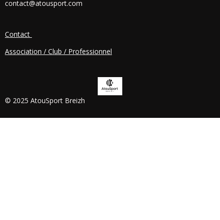
contact@atousport.com
O
K
Contact
Association / Club / Professionnel
© 2025 AtouSport Breizh