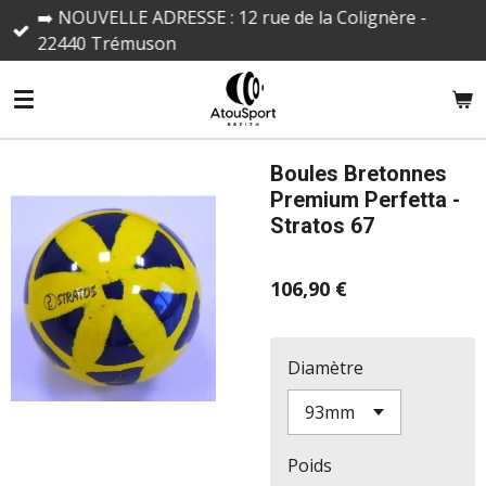
➡️ NOUVELLE ADRESSE : 12 rue de la Colignère -
Passer
22440 Trémuson
au
contenu
principal
Boules Bretonnes
Premium Perfetta -
Stratos 67
106,90 €
Diamètre
Poids