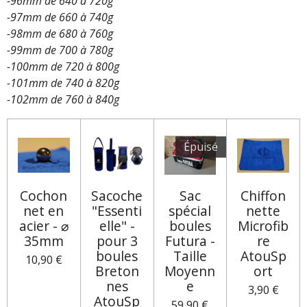
-96mm de 640 à 720g
-97mm de 660 à 740g
-98mm de 680 à 760g
-99mm de 700 à 780g
-100mm de 720 à 800g
-101mm de 740 à 820g
-102mm de 760 à 840g
Épuisé
Cochon
Sacoche
Sac
Chiffon
net en
"Essenti
spécial
nette
acier - ⌀
elle" -
boules
Microfib
35mm
pour 3
Futura -
re
boules
Taille
AtouSp
10,90 €
Breton
Moyenn
ort
nes
e
3,90 €
AtouSp
59,90 €