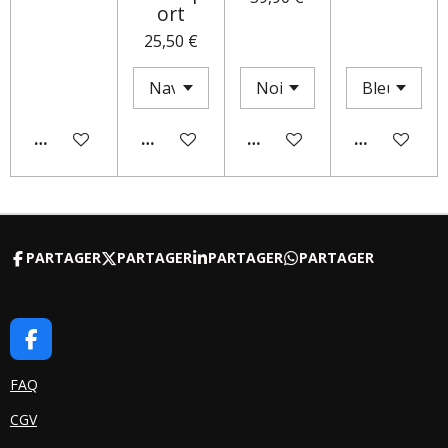
ort
25,50 €
AJOUTER AU PANIER
AJOUTER AU PANIER
M'AVERTIR SI DISPONIBLE
AJOUTER AU
PARTAGER
PARTAGER
PARTAGER
PARTAGER
F
A
C
FAQ
E
CGV
B
O