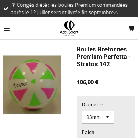
🌴 Congés d'été : les boules Premium commandées
Passer
après le 12 juillet seront livrée fin septembre⚠️
au
contenu
principal
Boules Bretonnes
Premium Perfetta -
Stratos 142
106,90 €
Diamètre
Poids