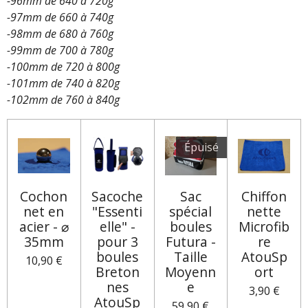
-96mm de 640 à 720g
-97mm de 660 à 740g
-98mm de 680 à 760g
-99mm de 700 à 780g
-100mm de 720 à 800g
-101mm de 740 à 820g
-102mm de 760 à 840g
Épuisé
Cochon
Sacoche
Sac
Chiffon
net en
"Essenti
spécial
nette
acier - ⌀
elle" -
boules
Microfib
35mm
pour 3
Futura -
re
boules
Taille
AtouSp
10,90 €
Breton
Moyenn
ort
nes
e
3,90 €
AtouSp
59,90 €