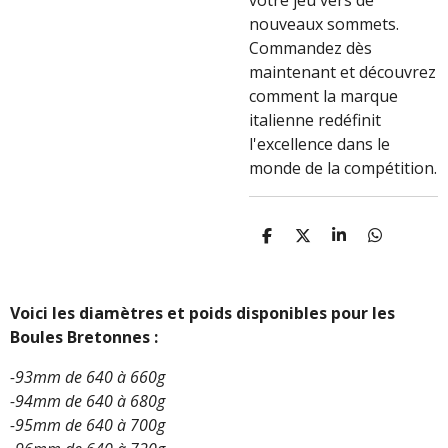
votre jeu vers de
nouveaux sommets.
Commandez dès
maintenant et découvrez
comment la marque
italienne redéfinit
l'excellence dans le
monde de la compétition.
P
P
P
P
A
A
A
A
R
R
R
R
T
T
T
T
A
A
A
A
Voici les diamètres et poids disponibles pour les
G
G
G
G
Boules Bretonnes :
E
E
E
E
R
R
R
R
-93mm de 640 à 660g
-94mm de 640 à 680g
-95mm de 640 à 700g