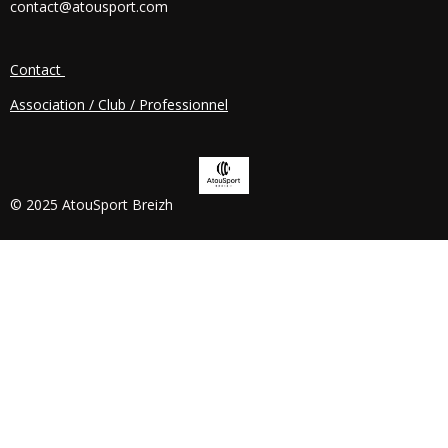
contact@atousport.com
O
K
Contact
Association / Club / Professionnel
© 2025 AtouSport Breizh