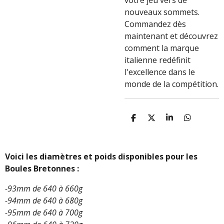
votre jeu vers de
nouveaux sommets.
Commandez dès
maintenant et découvrez
comment la marque
italienne redéfinit
l'excellence dans le
monde de la compétition.
P
P
P
P
A
A
A
A
R
R
R
R
T
T
T
T
A
A
A
A
Voici les diamètres et poids disponibles pour les
G
G
G
G
Boules Bretonnes :
E
E
E
E
R
R
R
R
-93mm de 640 à 660g
-94mm de 640 à 680g
-95mm de 640 à 700g