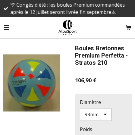
🌴 Congés d'été : les boules Premium commandées
Passer
après le 12 juillet seront livrée fin septembre⚠️
au
contenu
principal
Boules Bretonnes
Premium Perfetta -
Stratos 210
106,90 €
Diamètre
Poids