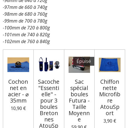
-96mm de 640 à 720g
-97mm de 660 à 740g
-98mm de 680 à 760g
-99mm de 700 à 780g
-100mm de 720 à 800g
-101mm de 740 à 820g
-102mm de 760 à 840g
Épuisé
Cochon
Sacoche
Sac
Chiffon
net en
"Essenti
spécial
nette
acier - ⌀
elle" -
boules
Microfib
35mm
pour 3
Futura -
re
boules
Taille
AtouSp
10,90 €
Breton
Moyenn
ort
nes
e
3,90 €
AtouSp
59,90 €