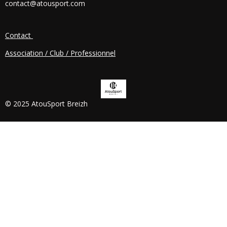
contact@atousport.com
O
K
Contact
Association / Club / Professionnel
© 2025 AtouSport Breizh