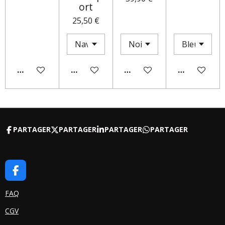
ort
25,50 €
AJOUTER AU PANIER
AJOUTER AU PANIER
M'AVERTIR SI DISPONIBLE
AJOUTER AU
PARTAGER
PARTAGER
PARTAGER
PARTAGER
F
A
C
FAQ
E
CGV
B
O