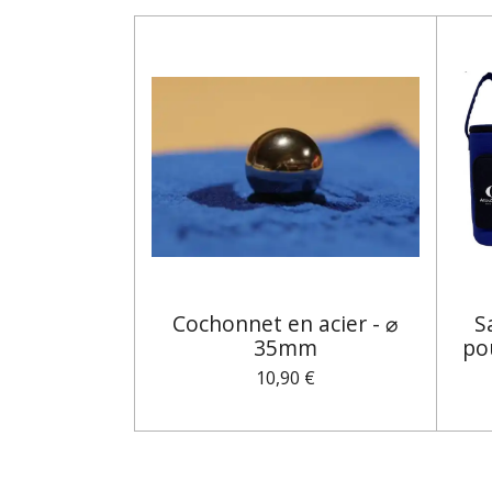
Cochonnet en acier - ⌀
S
35mm
po
10,90 €