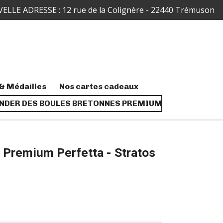
ELLE ADRESSE : 12 rue de la Colignère - 22440 Trémuson
& Médailles
Nos cartes cadeaux
DER DES BOULES BRETONNES PREMIUM
 Premium Perfetta - Stratos