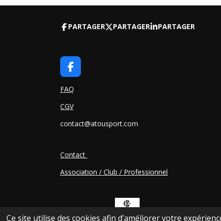
PARTAGER
PARTAGER
PARTAGER
F
A
C
FAQ
E
CGV
B
O
contact@atousport.com
O
K
Contact
Association / Club / Professionnel
Ce site utilise des cookies afin d’améliorer votre expérien