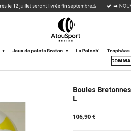
 le 12 juillet seront livrée fin septembre⚠️
➡️ NOUV
s
Jeux de palets Breton
La Paloch'
Trophées 
COMMAN
Boules Bretonnes
L
106,90 €