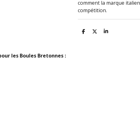
comment la marque italienn
compétition.
P
P
P
A
A
A
R
R
R
T
T
T
A
A
A
 pour les Boules Bretonnes :
G
G
G
E
E
E
R
R
R