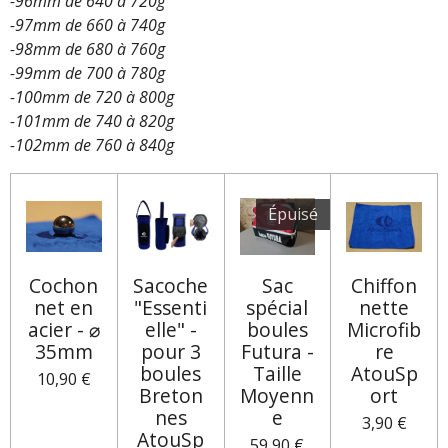
-96mm de 640 à 720g
-97mm de 660 à 740g
-98mm de 680 à 760g
-99mm de 700 à 780g
-100mm de 720 à 800g
-101mm de 740 à 820g
-102mm de 760 à 840g
Épuisé
Cochon
Sacoche
Sac
Chiffon
net en
"Essenti
spécial
nette
acier - ⌀
elle" -
boules
Microfib
35mm
pour 3
Futura -
re
boules
Taille
AtouSp
10,90 €
Breton
Moyenn
ort
nes
e
3,90 €
AtouSp
59,90 €