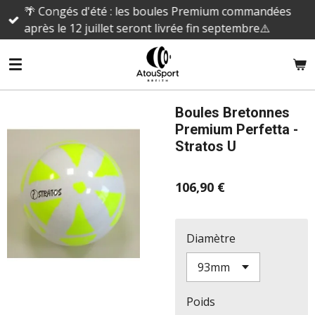
🌴 Congés d'été : les boules Premium commandées
Passer
après le 12 juillet seront livrée fin septembre⚠️
au
contenu
principal
Boules Bretonnes
Premium Perfetta -
Stratos U
106,90 €
Diamètre
Poids