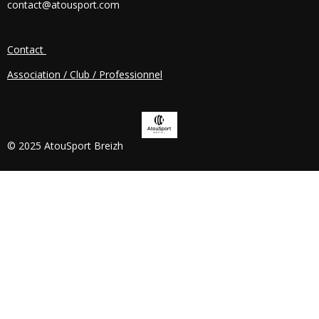
contact@atousport.com
O
K
Contact
Association / Club / Professionnel
© 2025 AtouSport Breizh