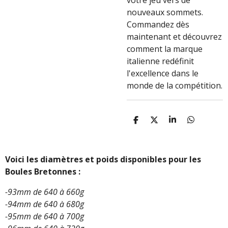
votre jeu vers de
nouveaux sommets.
Commandez dès
maintenant et découvrez
comment la marque
italienne redéfinit
l'excellence dans le
monde de la compétition.
P
P
P
P
A
A
A
A
R
R
R
R
T
T
T
T
A
A
A
A
Voici les diamètres et poids disponibles pour les
G
G
G
G
Boules Bretonnes :
E
E
E
E
R
R
R
R
-93mm de 640 à 660g
-94mm de 640 à 680g
-95mm de 640 à 700g