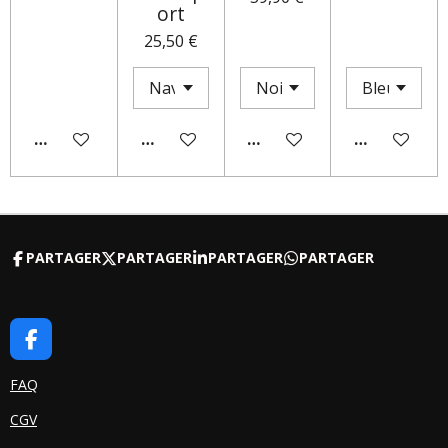
ort
25,50 €
AJOUTER AU PANIER
AJOUTER AU PANIER
M'AVERTIR SI DISPONIBLE
AJOUTER AU
PARTAGER
PARTAGER
PARTAGER
PARTAGER
F
A
C
FAQ
E
CGV
B
O