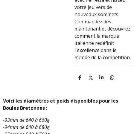
avec Perfetta et hissez
votre jeu vers de
nouveaux sommets.
Commandez dès
maintenant et découvrez
comment la marque
italienne redéfinit
l'excellence dans le
monde de la compétition.
P
P
P
P
A
A
A
A
R
R
R
R
T
T
T
T
A
A
A
A
Voici les diamètres et poids disponibles pour les
G
G
G
G
Boules Bretonnes :
E
E
E
E
R
R
R
R
-93mm de 640 à 660g
-94mm de 640 à 680g