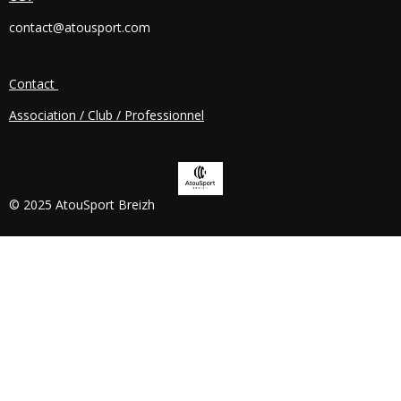
O
contact@atousport.com
O
K
Contact
Association / Club / Professionnel
© 2025 AtouSport Breizh