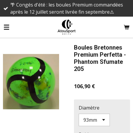
🌴 Congés d'été : les boules Premium commandées
Passer
après le 12 juillet seront livrée fin septembre⚠️
au
contenu
principal
Boules Bretonnes
Premium Perfetta -
Phantom Sfumate
205
106,90 €
Diamètre