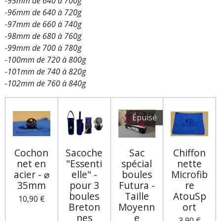
-95mm de 640 à 700g
-96mm de 640 à 720g
-97mm de 660 à 740g
-98mm de 680 à 760g
-99mm de 700 à 780g
-100mm de 720 à 800g
-101mm de 740 à 820g
-102mm de 760 à 840g
Épuisé
Cochon
Sacoche
Sac
Chiffon
net en
"Essenti
spécial
nette
acier - ⌀
elle" -
boules
Microfib
35mm
pour 3
Futura -
re
boules
Taille
AtouSp
10,90 €
Breton
Moyenn
ort
nes
e
3,90 €