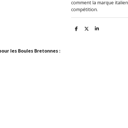
comment la marque italienn
compétition.
P
P
P
A
A
A
R
R
R
T
T
T
A
A
A
 pour les Boules Bretonnes :
G
G
G
E
E
E
R
R
R