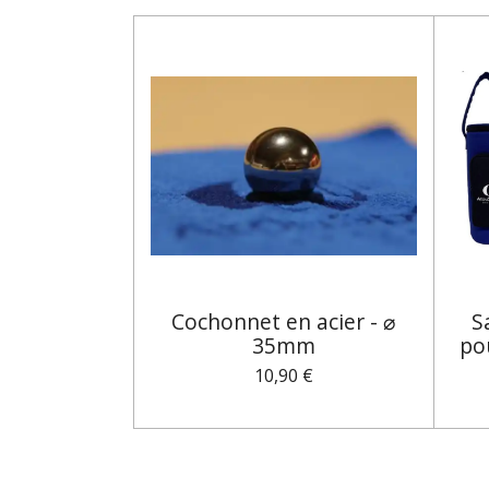
Cochonnet en acier - ⌀
S
35mm
po
10,90 €