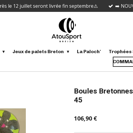
 le 12 juillet seront livrée fin septembre⚠️
➡️ NOUV
s
Jeux de palets Breton
La Paloch'
Trophées 
COMMAN
Boules Bretonnes
45
106,90 €