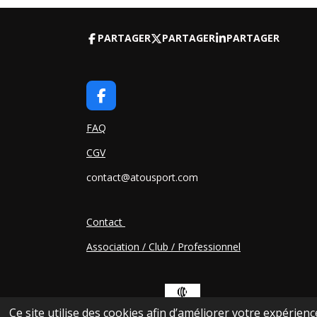
PARTAGER
PARTAGER
PARTAGER
F
A
C
FAQ
E
CGV
B
O
contact@atousport.com
O
K
Contact
Association / Club / Professionnel
Ce site utilise des cookies afin d’améliorer votre expérien