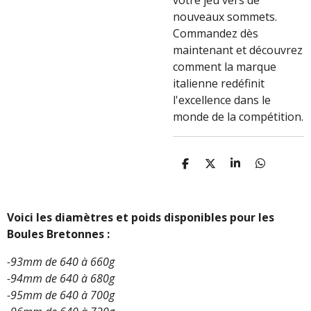
votre jeu vers de
nouveaux sommets.
Commandez dès
maintenant et découvrez
comment la marque
italienne redéfinit
l'excellence dans le
monde de la compétition.
P
P
P
P
A
A
A
A
R
R
R
R
T
T
T
T
A
A
A
A
Voici les diamètres et poids disponibles pour les
G
G
G
G
Boules Bretonnes :
E
E
E
E
R
R
R
R
-93mm de 640 à 660g
-94mm de 640 à 680g
-95mm de 640 à 700g