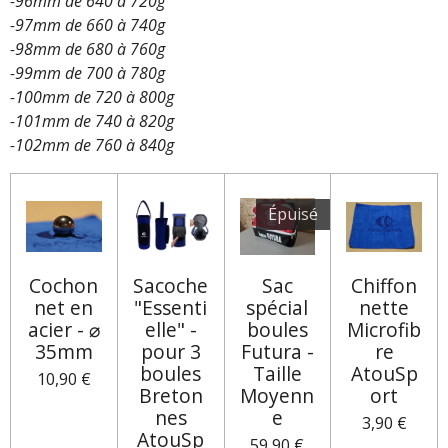
-96mm de 640 à 720g
-97mm de 660 à 740g
-98mm de 680 à 760g
-99mm de 700 à 780g
-100mm de 720 à 800g
-101mm de 740 à 820g
-102mm de 760 à 840g
Épuisé
Cochon
Sacoche
Sac
Chiffon
net en
"Essenti
spécial
nette
acier - ⌀
elle" -
boules
Microfib
35mm
pour 3
Futura -
re
boules
Taille
AtouSp
10,90 €
Breton
Moyenn
ort
nes
e
3,90 €
AtouSp
59,90 €