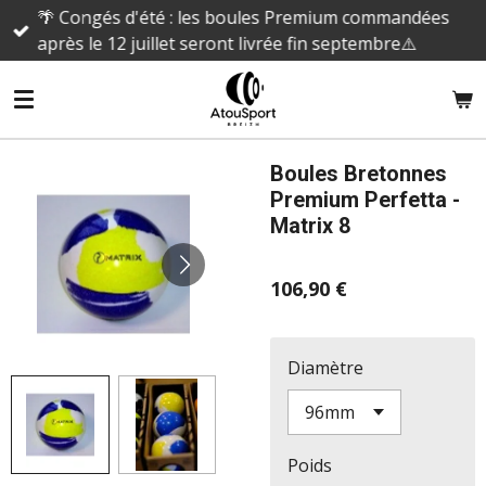
🌴 Congés d'été : les boules Premium commandées
Passer
après le 12 juillet seront livrée fin septembre⚠️
au
contenu
principal
Boules Bretonnes
Premium Perfetta -
Matrix 8
106,90 €
Diamètre
Poids