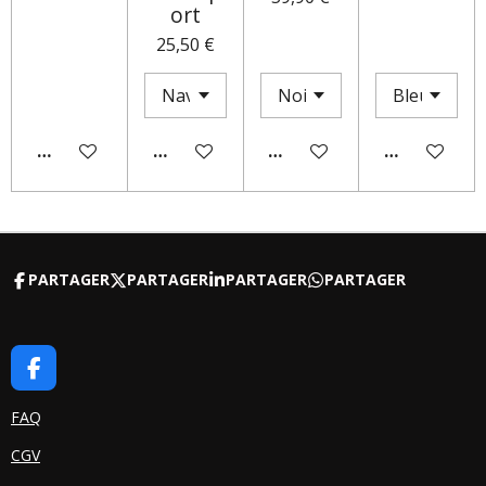
ort
25,50 €
AJOUTER AU PANIER
AJOUTER AU PANIER
M'AVERTIR SI DISPONIBLE
AJOUTER AU
PARTAGER
PARTAGER
PARTAGER
PARTAGER
F
A
C
FAQ
E
CGV
B
O