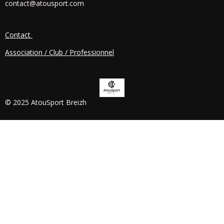
contact@atousport.com
O
K
Contact
Association / Club / Professionnel
© 2025 AtouSport Breizh