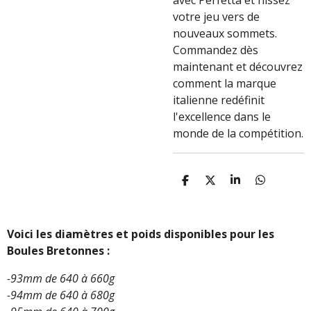
avec Perfetta et hissez
votre jeu vers de
nouveaux sommets.
Commandez dès
maintenant et découvrez
comment la marque
italienne redéfinit
l'excellence dans le
monde de la compétition.
P
P
P
P
A
A
A
A
R
R
R
R
T
T
T
T
A
A
A
A
Voici les diamètres et poids disponibles pour les
G
G
G
G
Boules Bretonnes :
E
E
E
E
R
R
R
R
-93mm de 640 à 660g
-94mm de 640 à 680g