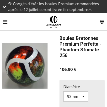
🌴 Congés d'été : les boules Premium commandées
Passer
après le 12 juillet seront livrée fin septembre⚠️
au
contenu
principal
Boules Bretonnes
Premium Perfetta -
Phantom Sfumate
256
106,90 €
Diamètre