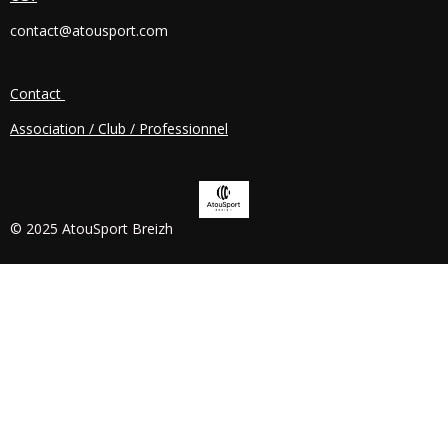
O
contact@atousport.com
O
K
Contact
Association / Club / Professionnel
© 2025 AtouSport Breizh