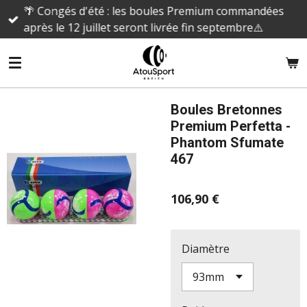
🌴 Congés d'été : les boules Premium commandées
Passer
après le 12 juillet seront livrée fin septembre⚠️
au
contenu
principal
Boules Bretonnes
Premium Perfetta -
Phantom Sfumate
467
106,90 €
Diamètre