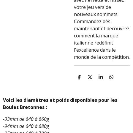
avec Perfetta et hissez
votre jeu vers de
nouveaux sommets.
Commandez dès
maintenant et découvrez
comment la marque
italienne redéfinit
l'excellence dans le
monde de la compétition.
P
P
P
P
A
A
A
A
R
R
R
R
T
T
T
T
A
A
A
A
Voici les diamètres et poids disponibles pour les
G
G
G
G
Boules Bretonnes :
E
E
E
E
R
R
R
R
-93mm de 640 à 660g
-94mm de 640 à 680g