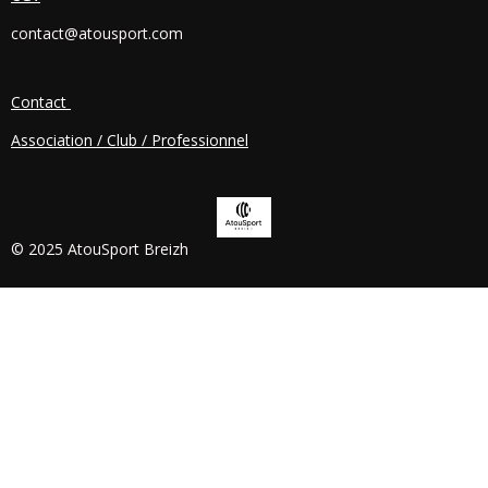
O
contact@atousport.com
O
K
Contact
Association / Club / Professionnel
© 2025 AtouSport Breizh