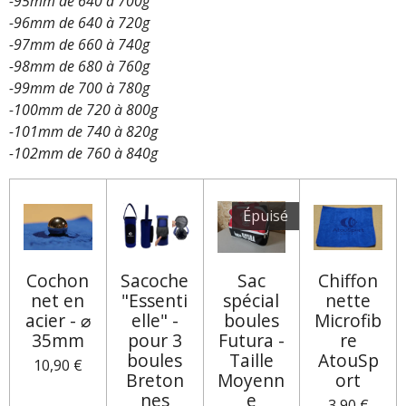
-95mm de 640 à 700g
-96mm de 640 à 720g
-97mm de 660 à 740g
-98mm de 680 à 760g
-99mm de 700 à 780g
-100mm de 720 à 800g
-101mm de 740 à 820g
-102mm de 760 à 840g
Épuisé
Cochon
Sacoche
Sac
Chiffon
net en
"Essenti
spécial
nette
acier - ⌀
elle" -
boules
Microfib
35mm
pour 3
Futura -
re
boules
Taille
AtouSp
10,90 €
Breton
Moyenn
ort
nes
e
3,90 €