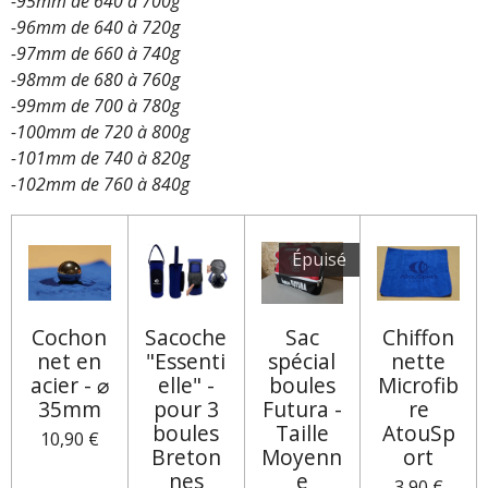
-95mm de 640 à 700g
-96mm de 640 à 720g
-97mm de 660 à 740g
-98mm de 680 à 760g
-99mm de 700 à 780g
-100mm de 720 à 800g
-101mm de 740 à 820g
-102mm de 760 à 840g
Épuisé
Cochon
Sacoche
Sac
Chiffon
net en
"Essenti
spécial
nette
acier - ⌀
elle" -
boules
Microfib
35mm
pour 3
Futura -
re
boules
Taille
AtouSp
10,90 €
Breton
Moyenn
ort
nes
e
3,90 €