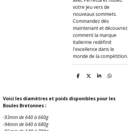
avec Perfetta et hissez
votre jeu vers de
nouveaux sommets.
Commandez dès
maintenant et découvrez
comment la marque
italienne redéfinit
l'excellence dans le
monde de la compétition.
P
P
P
P
A
A
A
A
R
R
R
R
T
T
T
T
A
A
A
A
Voici les diamètres et poids disponibles pour les
G
G
G
G
Boules Bretonnes :
E
E
E
E
R
R
R
R
-93mm de 640 à 660g
-94mm de 640 à 680g