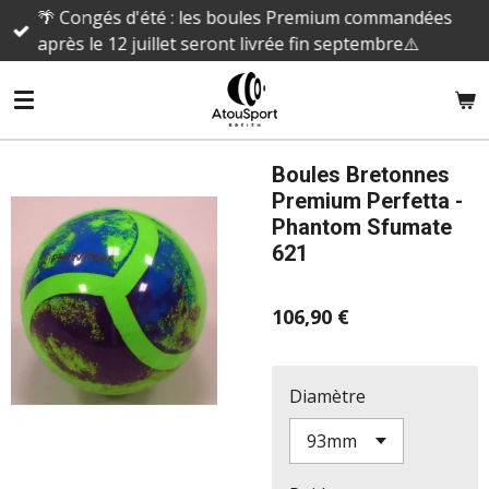
🌴 Congés d'été : les boules Premium commandées
Passer
après le 12 juillet seront livrée fin septembre⚠️
au
contenu
principal
Boules Bretonnes
Premium Perfetta -
Phantom Sfumate
621
106,90 €
Diamètre