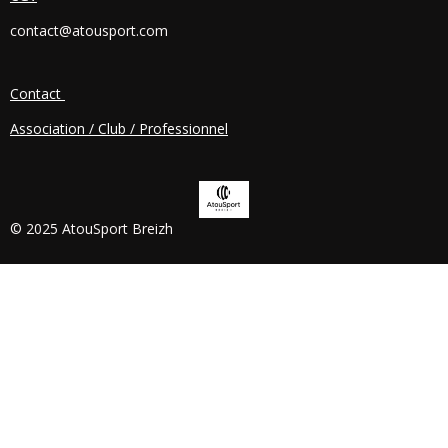
O
contact@atousport.com
O
K
Contact
Association / Club / Professionnel
© 2025 AtouSport Breizh