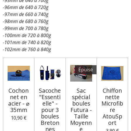
-95mm de 640 à 700g
-96mm de 640 à 720g
-97mm de 660 à 740g
-98mm de 680 à 760g
-99mm de 700 à 780g
-100mm de 720 à 800g
-101mm de 740 à 820g
-102mm de 760 à 840g
Épuisé
Cochon
Sacoche
Sac
Chiffon
net en
"Essenti
spécial
nette
acier - ⌀
elle" -
boules
Microfib
35mm
pour 3
Futura -
re
boules
Taille
AtouSp
10,90 €
Breton
Moyenn
ort
nes
e
3,90 €