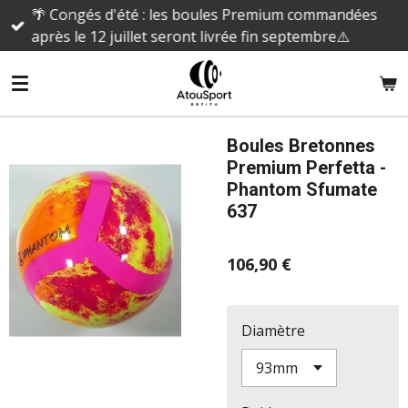
🌴 Congés d'été : les boules Premium commandées
Passer
après le 12 juillet seront livrée fin septembre⚠️
au
contenu
principal
Boules Bretonnes
Premium Perfetta -
Phantom Sfumate
637
106,90 €
Diamètre