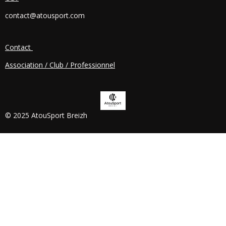
O
contact@atousport.com
O
K
Contact
Association / Club / Professionnel
© 2025 AtouSport Breizh