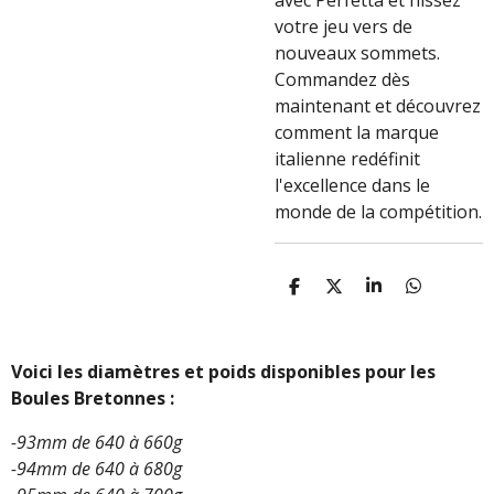
avec Perfetta et hissez
votre jeu vers de
nouveaux sommets.
Commandez dès
maintenant et découvrez
comment la marque
italienne redéfinit
l'excellence dans le
monde de la compétition.
P
P
P
P
A
A
A
A
R
R
R
R
T
T
T
T
A
A
A
A
Voici les diamètres et poids disponibles pour les
G
G
G
G
Boules Bretonnes :
E
E
E
E
R
R
R
R
-93mm de 640 à 660g
-94mm de 640 à 680g