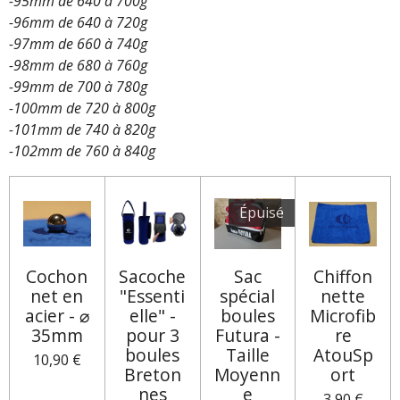
-95mm de 640 à 700g
-96mm de 640 à 720g
-97mm de 660 à 740g
-98mm de 680 à 760g
-99mm de 700 à 780g
-100mm de 720 à 800g
-101mm de 740 à 820g
-102mm de 760 à 840g
Épuisé
Cochon
Sacoche
Sac
Chiffon
net en
"Essenti
spécial
nette
acier - ⌀
elle" -
boules
Microfib
35mm
pour 3
Futura -
re
boules
Taille
AtouSp
10,90 €
Breton
Moyenn
ort
nes
e
3,90 €