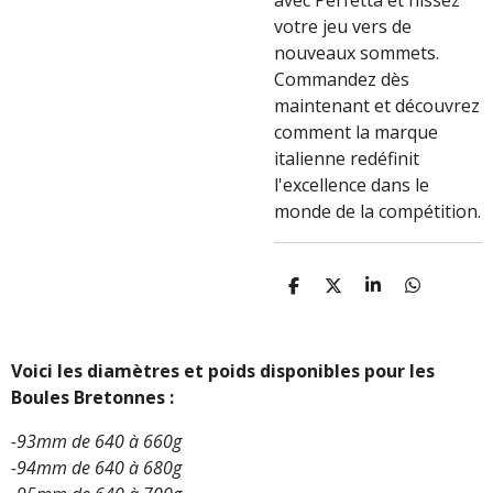
avec Perfetta et hissez
votre jeu vers de
nouveaux sommets.
Commandez dès
maintenant et découvrez
comment la marque
italienne redéfinit
l'excellence dans le
monde de la compétition.
P
P
P
P
A
A
A
A
R
R
R
R
T
T
T
T
A
A
A
A
Voici les diamètres et poids disponibles pour les
G
G
G
G
Boules Bretonnes :
E
E
E
E
R
R
R
R
-93mm de 640 à 660g
-94mm de 640 à 680g