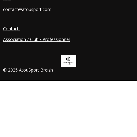
O
contact@atousport.com
O
K
Contact
Association / Club / Professionnel
© 2025 AtouSport Breizh