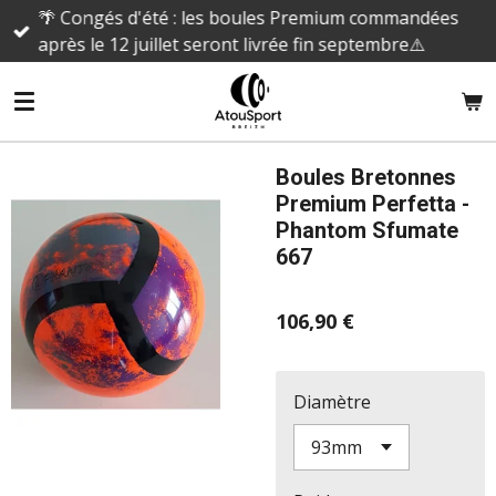
🌴 Congés d'été : les boules Premium commandées
Passer
après le 12 juillet seront livrée fin septembre⚠️
au
contenu
principal
Boules Bretonnes
Premium Perfetta -
Phantom Sfumate
667
106,90 €
Diamètre