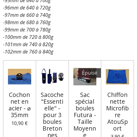
-95mm de 640 à 700g
-96mm de 640 à 720g
-97mm de 660 à 740g
-98mm de 680 à 760g
-99mm de 700 à 780g
-100mm de 720 à 800g
-101mm de 740 à 820g
-102mm de 760 à 840g
Épuisé
Cochon
Sacoche
Sac
Chiffon
net en
"Essenti
spécial
nette
acier - ⌀
elle" -
boules
Microfib
35mm
pour 3
Futura -
re
boules
Taille
AtouSp
10,90 €
Breton
Moyenn
ort
nes
e
3,90 €