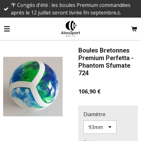
🌴 Congés d'été : les boules Premium commandées
Passer
après le 12 juillet seront livrée fin septembre⚠️
au
contenu
principal
Boules Bretonnes
Premium Perfetta -
Phantom Sfumate
724
106,90 €
Diamètre