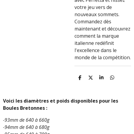
avec Perfetta et hissez
votre jeu vers de
nouveaux sommets.
Commandez dès
maintenant et découvrez
comment la marque
italienne redéfinit
l'excellence dans le
monde de la compétition.
P
P
P
P
A
A
A
A
R
R
R
R
T
T
T
T
A
A
A
A
Voici les diamètres et poids disponibles pour les
G
G
G
G
Boules Bretonnes :
E
E
E
E
R
R
R
R
-93mm de 640 à 660g
-94mm de 640 à 680g