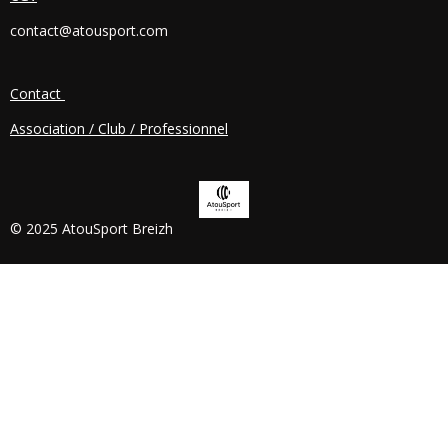
O
contact@atousport.com
O
K
Contact
Association / Club / Professionnel
© 2025 AtouSport Breizh