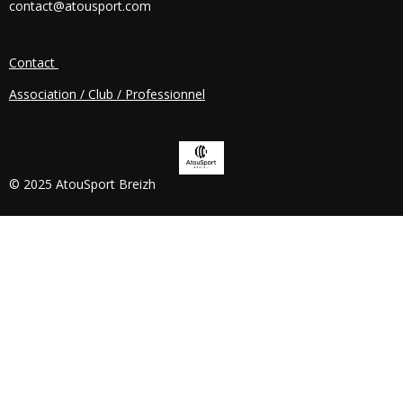
contact@atousport.com
O
K
Contact
Association / Club / Professionnel
© 2025 AtouSport Breizh