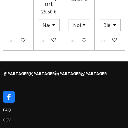
ort
25,50 €
AJOUTER AU PANIER
AJOUTER AU PANIER
M'AVERTIR SI DISPONIBLE
AJOUTER AU
PARTAGER
PARTAGER
PARTAGER
PARTAGER
F
A
C
FAQ
E
CGV
B
O