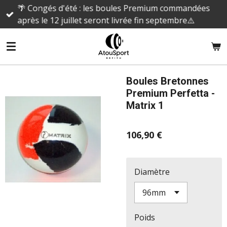
🌴 Congés d'été : les boules Premium commandées
Passer
après le 12 juillet seront livrée fin septembre⚠️
au
contenu
principal
Boules Bretonnes
Premium Perfetta -
Matrix 1
106,90 €
Diamètre
Poids