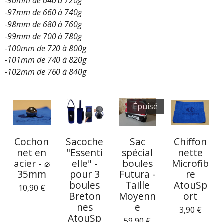
-96mm de 640 à 720g
-97mm de 660 à 740g
-98mm de 680 à 760g
-99mm de 700 à 780g
-100mm de 720 à 800g
-101mm de 740 à 820g
-102mm de 760 à 840g
Épuisé
Cochon
Sacoche
Sac
Chiffon
net en
"Essenti
spécial
nette
acier - ⌀
elle" -
boules
Microfib
35mm
pour 3
Futura -
re
boules
Taille
AtouSp
10,90 €
Breton
Moyenn
ort
nes
e
3,90 €
AtouSp
59,90 €