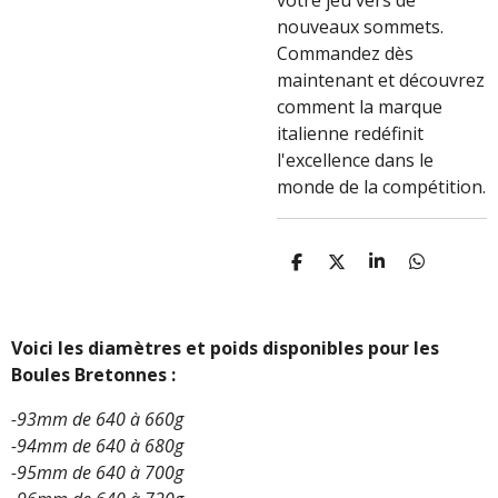
votre jeu vers de
nouveaux sommets.
Commandez dès
maintenant et découvrez
comment la marque
italienne redéfinit
l'excellence dans le
monde de la compétition.
P
P
P
P
A
A
A
A
R
R
R
R
T
T
T
T
A
A
A
A
Voici les diamètres et poids disponibles pour les
G
G
G
G
Boules Bretonnes :
E
E
E
E
R
R
R
R
-93mm de 640 à 660g
-94mm de 640 à 680g
-95mm de 640 à 700g