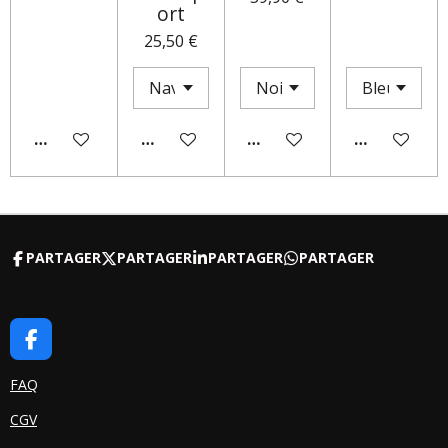
ort
25,50 €
AJOUTER AU PANIER
AJOUTER AU PANIER
M'AVERTIR SI DISPONIBLE
AJOUTER AU
PARTAGER
PARTAGER
PARTAGER
PARTAGER
F
A
C
FAQ
E
CGV
B
O