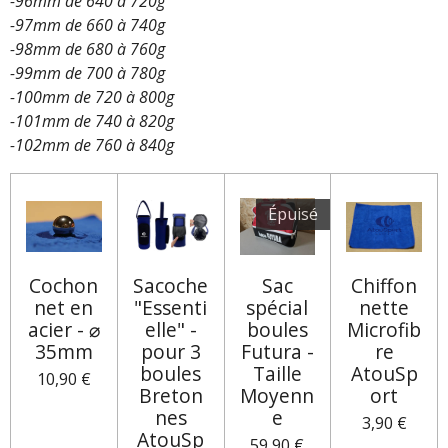
-96mm de 640 à 720g
-97mm de 660 à 740g
-98mm de 680 à 760g
-99mm de 700 à 780g
-100mm de 720 à 800g
-101mm de 740 à 820g
-102mm de 760 à 840g
Épuisé
Cochon
Sacoche
Sac
Chiffon
net en
"Essenti
spécial
nette
acier - ⌀
elle" -
boules
Microfib
35mm
pour 3
Futura -
re
boules
Taille
AtouSp
10,90 €
Breton
Moyenn
ort
nes
e
3,90 €
AtouSp
59,90 €