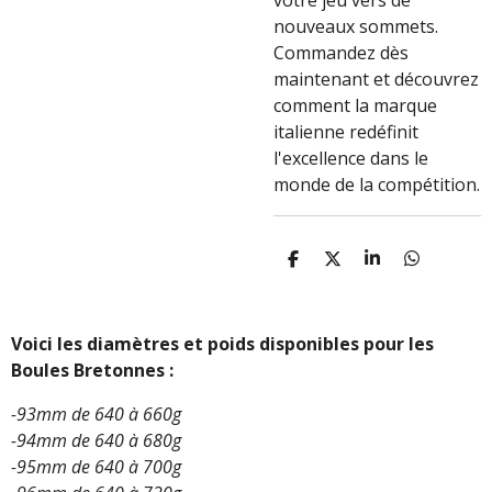
votre jeu vers de
nouveaux sommets.
Commandez dès
maintenant et découvrez
comment la marque
italienne redéfinit
l'excellence dans le
monde de la compétition.
P
P
P
P
A
A
A
A
R
R
R
R
T
T
T
T
A
A
A
A
Voici les diamètres et poids disponibles pour les
G
G
G
G
Boules Bretonnes :
E
E
E
E
R
R
R
R
-93mm de 640 à 660g
-94mm de 640 à 680g
-95mm de 640 à 700g