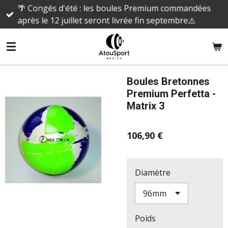
🌴 Congés d'été : les boules Premium commandées
Passer
après le 12 juillet seront livrée fin septembre⚠️
au
contenu
principal
Boules Bretonnes
Premium Perfetta -
Matrix 3
106,90 €
Diamètre
Poids