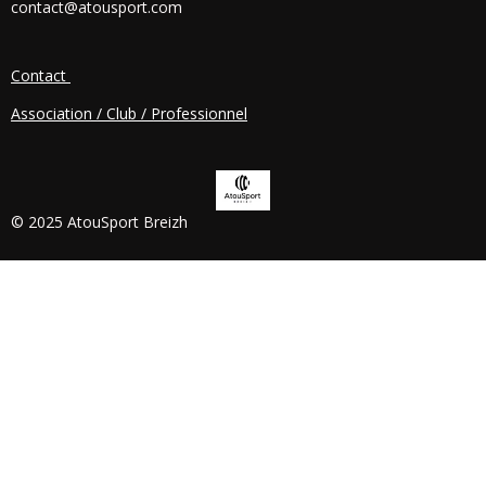
contact@atousport.com
O
K
Contact
Association / Club / Professionnel
© 2025 AtouSport Breizh