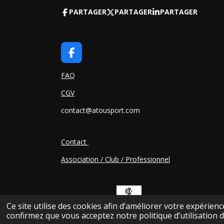
PARTAGER
PARTAGER
PARTAGER
F
A
C
FAQ
E
CGV
B
O
contact@atousport.com
O
K
Contact
Association / Club / Professionnel
Ce site utilise des cookies afin d’améliorer votre expérien
© 2025 AtouSport Breizh
confirmez que vous acceptez notre politique d’utilisation d