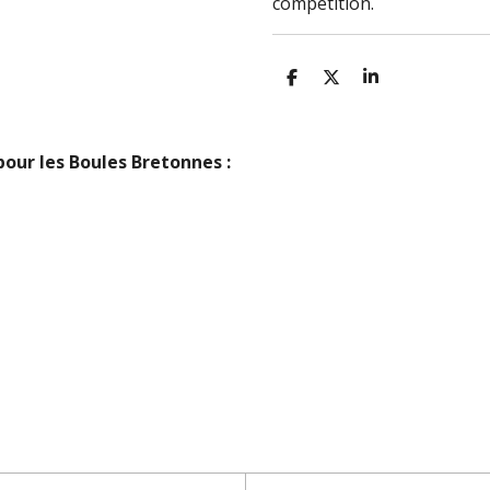
compétition.
P
P
P
A
A
A
R
R
R
T
T
T
A
A
A
 pour les Boules Bretonnes :
G
G
G
E
E
E
R
R
R