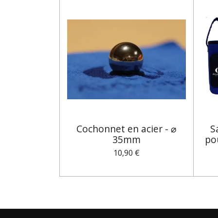
Cochonnet en acier - ⌀
S
35mm
po
10,90 €