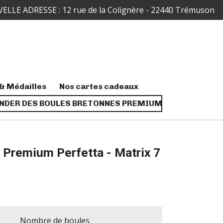
ELLE ADRESSE : 12 rue de la Colignère - 22440 Trémuson
& Médailles
Nos cartes cadeaux
DER DES BOULES BRETONNES PREMIUM
 Premium Perfetta - Matrix 7
Nombre de boules