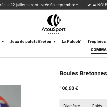
 le 12 juillet seront livrée fin septembre⚠️
➡️ NOUV
s
Jeux de palets Breton
La Paloch'
Trophées 
COMMAN
Boules Bretonnes
106,90 €
Diamètre
Poids