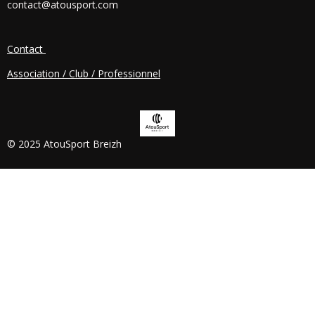
contact@atousport.com
O
K
Contact
Association / Club / Professionnel
© 2025 AtouSport Breizh