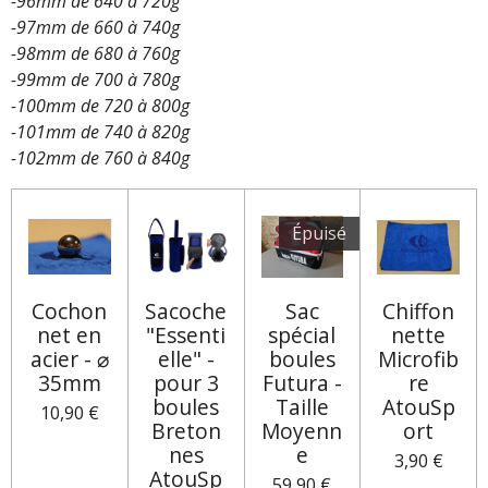
-96mm de 640 à 720g
-97mm de 660 à 740g
-98mm de 680 à 760g
-99mm de 700 à 780g
-100mm de 720 à 800g
-101mm de 740 à 820g
-102mm de 760 à 840g
Épuisé
Cochon
Sacoche
Sac
Chiffon
net en
"Essenti
spécial
nette
acier - ⌀
elle" -
boules
Microfib
35mm
pour 3
Futura -
re
boules
Taille
AtouSp
10,90 €
Breton
Moyenn
ort
nes
e
3,90 €
AtouSp
59,90 €