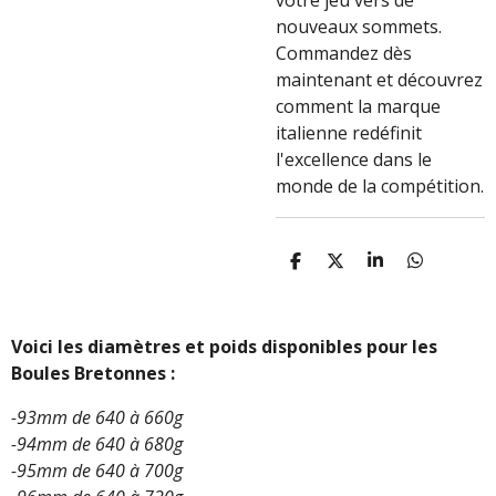
votre jeu vers de
nouveaux sommets.
Commandez dès
maintenant et découvrez
comment la marque
italienne redéfinit
l'excellence dans le
monde de la compétition.
P
P
P
P
A
A
A
A
R
R
R
R
T
T
T
T
A
A
A
A
Voici les diamètres et poids disponibles pour les
G
G
G
G
Boules Bretonnes :
E
E
E
E
R
R
R
R
-93mm de 640 à 660g
-94mm de 640 à 680g
-95mm de 640 à 700g