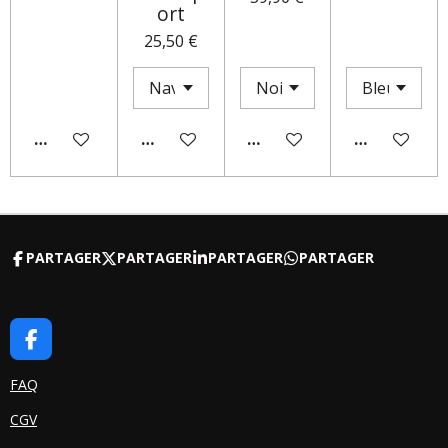
ort
25,50 €
AJOUTER AU PANIER
AJOUTER AU PANIER
M'AVERTIR SI DISPONIBLE
AJOUTER AU
PARTAGER
PARTAGER
PARTAGER
PARTAGER
F
A
C
FAQ
E
CGV
B
O