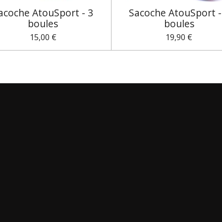
acoche AtouSport - 3
Sacoche AtouSport -
boules
boules
15,00 €
19,90 €