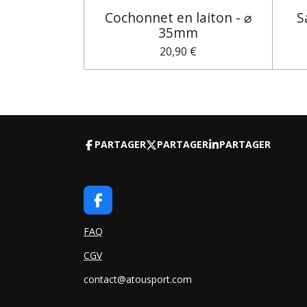
Cochonnet en laiton - ⌀
S
35mm
20,90 €
PARTAGER
PARTAGER
PARTAGER
F
A
C
FAQ
E
CGV
B
O
contact@atousport.com
O
K