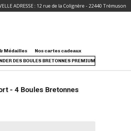
ELLE ADRESSE : 12 rue de la Colignère - 22440 Trémuson
& Médailles
Nos cartes cadeaux
DER DES BOULES BRETONNES PREMIUM
rt - 4 Boules Bretonnes