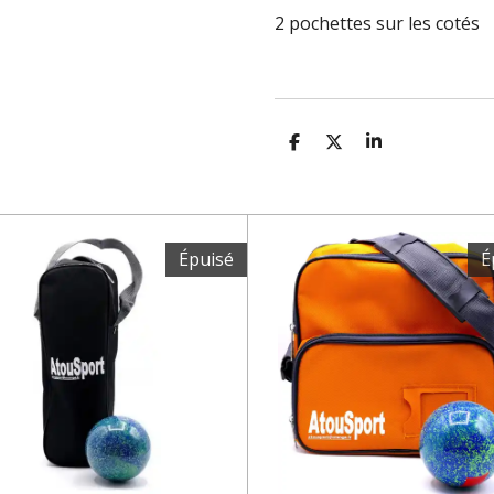
2 pochettes sur les cotés
P
P
P
A
A
A
R
R
R
T
T
T
A
A
A
G
G
G
E
E
E
Épuisé
É
R
R
R