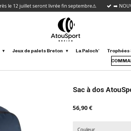
 le 12 juillet seront livrée fin septembre⚠️
➡️ NOUV
s
Jeux de palets Breton
La Paloch'
Trophées 
COMMAN
Sac à dos AtouSpo
56,90 €
Couleur