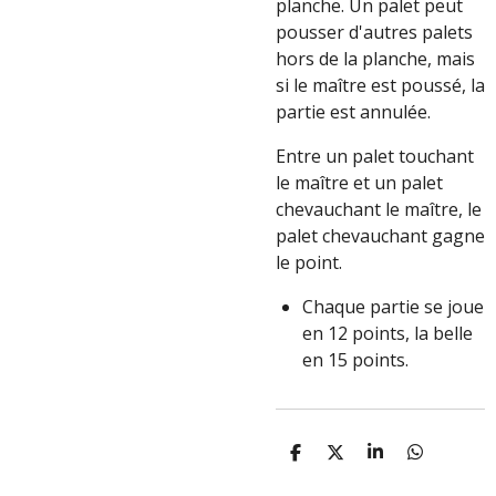
planche. Un palet peut
pousser d'autres palets
hors de la planche, mais
si le maître est poussé, la
partie est annulée.
Entre un palet touchant
le maître et un palet
chevauchant le maître, le
palet chevauchant gagne
le point.
Chaque partie se joue
en 12 points, la belle
en 15 points.
P
P
P
P
A
A
A
A
R
R
R
R