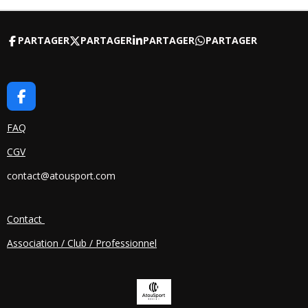
PARTAGER
PARTAGER
PARTAGER
PARTAGER
F
A
C
FAQ
E
CGV
B
O
contact@atousport.com
O
K
Contact
Association / Club / Professionnel