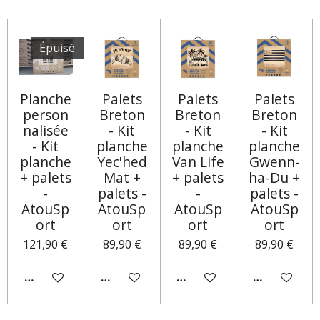
T
T
T
T
A
A
A
A
G
G
G
G
E
E
E
E
Épuisé
R
R
R
R
Planche
Palets
Palets
Palets
person
Breton
Breton
Breton
nalisée
- Kit
- Kit
- Kit
- Kit
planche
planche
planche
planche
Yec'hed
Van Life
Gwenn-
+ palets
Mat +
+ palets
ha-Du +
-
palets -
-
palets -
AtouSp
AtouSp
AtouSp
AtouSp
ort
ort
ort
ort
121,90 €
89,90 €
89,90 €
89,90 €
M'AVERTIR SI DISPONIBLE
AJOUTER AU PANIER
AJOUTER AU PANIER
AJOUTER AU