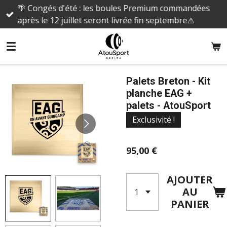
🌴 Congés d'été : les boules Premium commandées
Passer
après le 12 juillet seront livrée fin septembre⚠️
au
contenu
principal
Palets Breton - Kit
planche EAG +
palets - AtouSport
Exclusivité !
95,00 €
AJOUTER
AU
PANIER