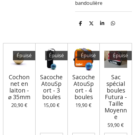
bandoulière
P
P
P
P
A
A
A
A
R
R
R
R
T
T
T
T
A
A
A
A
G
G
G
G
E
E
E
E
Épuisé
Épuisé
Épuisé
Épuisé
R
R
R
R
Cochon
Sacoche
Sacoche
Sac
net en
AtouSp
AtouSp
spécial
laiton -
ort - 3
ort - 4
boules
⌀ 35mm
boules
boules
Futura -
Taille
20,90 €
15,00 €
19,90 €
Moyenn
e
59,90 €