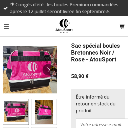
🌴 Congés d'été : les boules Premium commandées
Passer
après le 12 juillet seront livrée fin septembre⚠️
au
contenu
principal
Sac spécial boules
Bretonnes Noir /
Rose - AtouSport
58,90 €
Être informé du
retour en stock du
produit