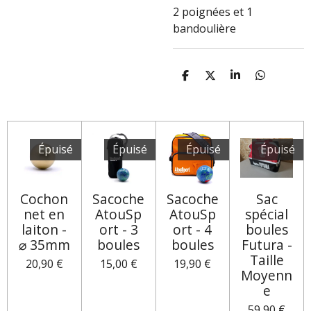
2 poignées et 1
bandoulière
P
P
P
P
A
A
A
A
R
R
R
R
T
T
T
T
A
A
A
A
G
G
G
G
E
E
E
E
Épuisé
Épuisé
Épuisé
Épuisé
R
R
R
R
Cochon
Sacoche
Sacoche
Sac
net en
AtouSp
AtouSp
spécial
laiton -
ort - 3
ort - 4
boules
⌀ 35mm
boules
boules
Futura -
Taille
20,90 €
15,00 €
19,90 €
Moyenn
e
59,90 €