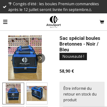
🌴 Congés d'été : les boules Premium commandées
Passer
après le 12 juillet seront livrée fin septembre⚠️
au
contenu
principal
Sac spécial boules
Bretonnes - Noir /
Bleu
Nouveauté !
58,90 €
Être informé du
retour en stock du
produit